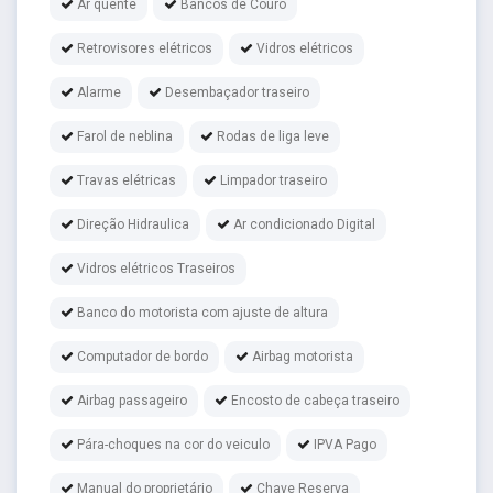
Ar quente
Bancos de Couro
Retrovisores elétricos
Vidros elétricos
Alarme
Desembaçador traseiro
Farol de neblina
Rodas de liga leve
Travas elétricas
Limpador traseiro
Direção Hidraulica
Ar condicionado Digital
Vidros elétricos Traseiros
Banco do motorista com ajuste de altura
Computador de bordo
Airbag motorista
Airbag passageiro
Encosto de cabeça traseiro
Pára-choques na cor do veiculo
IPVA Pago
Manual do proprietário
Chave Reserva