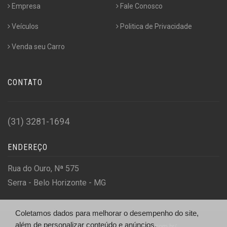
Empresa
Fale Conosco
Veículos
Politica de Privacidade
Venda seu Carro
CONTATO
(31) 3281-1694
ENDEREÇO
Rua do Ouro, Nª 575
Serra - Belo Horizonte - MG
Coletamos dados para melhorar o desempenho do site,
além de personalizar conteúdo e anúncios.
© Leva Veiculos - http://levaveiculos.com.br/