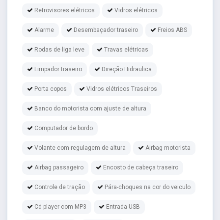
Retrovisores elétricos
Vidros elétricos
Alarme
Desembaçador traseiro
Freios ABS
Rodas de liga leve
Travas elétricas
Limpador traseiro
Direção Hidraulica
Porta copos
Vidros elétricos Traseiros
Banco do motorista com ajuste de altura
Computador de bordo
Volante com regulagem de altura
Airbag motorista
Airbag passageiro
Encosto de cabeça traseiro
Controle de tração
Pára-choques na cor do veiculo
Cd player com MP3
Entrada USB