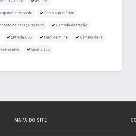
om no volante
Insufilm
mputador de bordo
Piloto automático
ncosto de cabeça traseiro
Controle de tração
Entrada USB
Farol de milha
Câmera de ré
ve Reserva
Licenciado
MAPA DO SITE
C