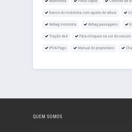
Multimídia
Porta copos
Controle de s
Banco do motorista com ajuste de altura
Co
Airbag motorista
Airbag passageiro
E
Tração 4x4
Pára-choques na cor do veiculo
IPVA Pago
Manual do proprietário
Cha
QUEM SOMOS