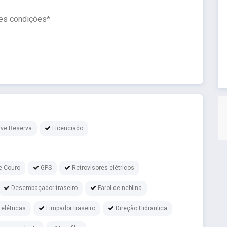
es condições*
ve Reserva
Licenciado
e Couro
GPS
Retrovisores elétricos
Desembaçador traseiro
Farol de neblina
 elétricas
Limpador traseiro
Direção Hidraulica