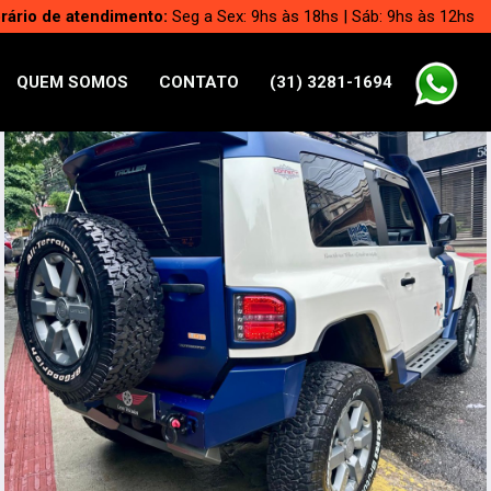
rário de atendimento:
Seg a Sex: 9hs às 18hs | Sáb: 9hs às 12hs
QUEM SOMOS
CONTATO
(31) 3281-1694