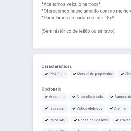
*Aceitamos veículo na troca*
*Oferecemos financiamento com as melhor
*Parcelamos no cartão em até 18x*
(Sem histórico de leilão ou sinistro).
Características
IPVA Pago
Manual do proprietário
Cha
Opcionais
Ar quente
Ar condicionado
Bancos d
Teto solar
Vidros elétricos
Alarme
Freios ABS
Rodas de liga leve
Travas