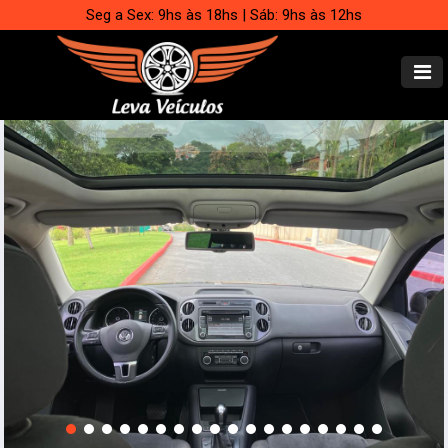
Seg a Sex: 9hs às 18hs | Sáb: 9hs às 12hs