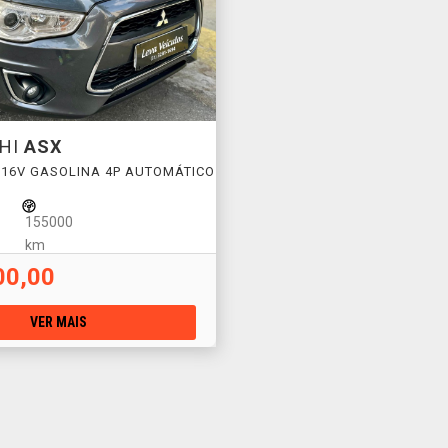
SHI
ASX
 16V GASOLINA 4P AUTOMÁTICO
155000
km
00,00
VER MAIS